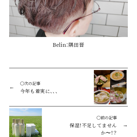
Belin：隅田晋
◯次の記事
今年も着実に、、、
◯前の記事
保湿！不足してません
か〜！？