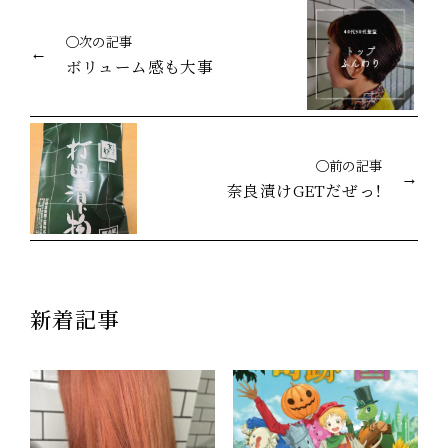
◯次の記事
ボリューム感も大事
◯前の記事
奈良漬けGETだぜっ！
新着記事