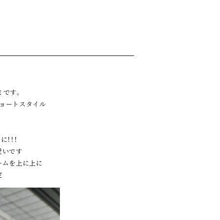
ミです。
ョートスタイル
！！！
愛いです
ームを上に上に
定